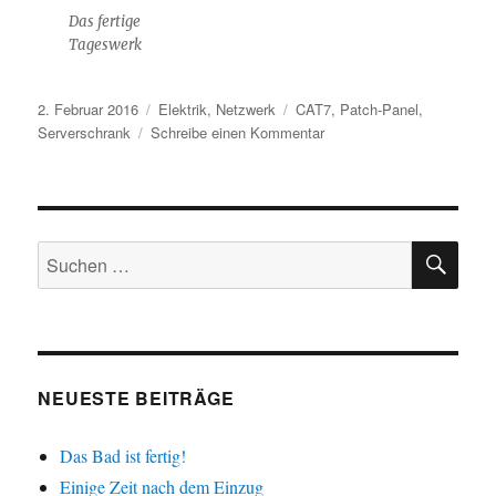
Das fertige
Tageswerk
Veröffentlicht
Kategorien
Schlagwörter
2. Februar 2016
Elektrik
,
Netzwerk
CAT7
,
Patch-Panel
,
am
zu
Serverschrank
Schreibe einen Kommentar
Serverschrank
gestern
geliefert,
heute
SU
hängt
Suchen
er
nach:
an
der
Wand
NEUESTE BEITRÄGE
Das Bad ist fertig!
Einige Zeit nach dem Einzug